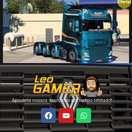
Oferta!
Daf XF Euro 6
R$
34,90
R$
27,90
Adicionar ao carrinho
Aproveite nossos descontos por tempo limitado!