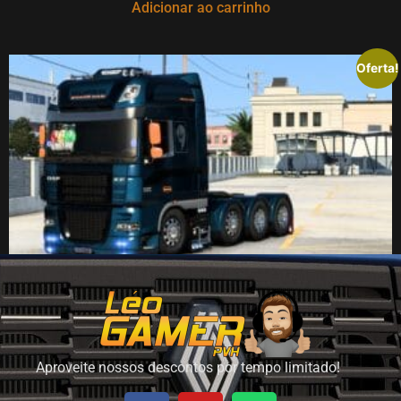
Adicionar ao carrinho
Oferta!
Daf XF 105
R$
34,90
R$
27,90
Adicionar ao carrinho
Aproveite nossos descontos por tempo limitado!